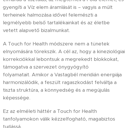
gyengíti a Víz elem áramlását is – vagyis a múlt
terheinek halmozása idővel felemészti a
legmélyebb belső tartalékainkat és az életbe
vetett alapvető bizalmunkat.
A Touch for Health módszere nem a tünetek
elnyomására törekszik. A cél az, hogy a kineziológiai
korrekciókkal lebontsuk a megrekedt blokkokat,
támogatva a szervezet önygyógyító
folyamatait. Amikor a Vastagbél meridián energiája
harmonizálódik, a feszült ragaszkodást felváltja a
tiszta struktúra, a könnyedség és a megújulás
képessége.
Ez az elméleti háttér a Touch for Health
tanfolyamokon válik kézzelfogható, magabiztos
tudássá.