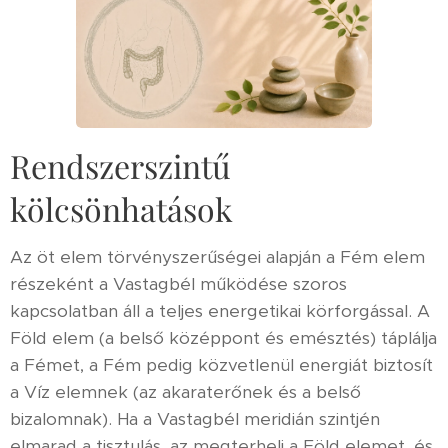
Rendszerszintű
kölcsönhatások
Az öt elem törvényszerűségei alapján a Fém elem
részeként a Vastagbél működése szoros
kapcsolatban áll a teljes energetikai körforgással. A
Föld elem (a belső középpont és emésztés) táplálja
a Fémet, a Fém pedig közvetlenül energiát biztosít
a Víz elemnek (az akaraterőnek és a belső
bizalomnak). Ha a Vastagbél meridián szintjén
elmarad a tisztulás, az megterheli a Föld elemet, és