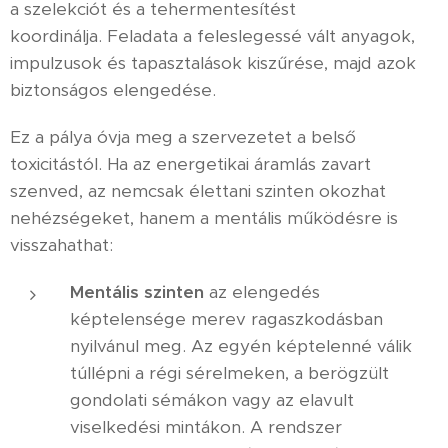
a szelekciót és a tehermentesítést
koordinálja. Feladata a feleslegessé vált anyagok,
impulzusok és tapasztalások kiszűrése, majd azok
biztonságos elengedése.
Ez a pálya óvja meg a szervezetet a belső
toxicitástól. Ha az energetikai áramlás zavart
szenved, az nemcsak élettani szinten okozhat
nehézségeket, hanem a mentális működésre is
visszahathat:
Mentális szinten
az elengedés
képtelensége merev ragaszkodásban
nyilvánul meg. Az egyén képtelenné válik
túllépni a régi sérelmeken, a berögzült
gondolati sémákon vagy az elavult
viselkedési mintákon. A rendszer