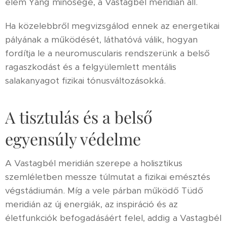
elem Yang minősége, a Vastagbél meridián áll.
Ha közelebbről megvizsgálod ennek az energetikai
pályának a működését, láthatóvá válik, hogyan
fordítja le a neuromuscularis rendszerünk a belső
ragaszkodást és a felgyülemlett mentális
salakanyagot fizikai tónusváltozásokká.
A tisztulás és a belső
egyensúly védelme
A Vastagbél meridián szerepe a holisztikus
szemléletben messze túlmutat a fizikai emésztés
végstádiumán. Míg a vele párban működő Tüdő
meridián az új energiák, az inspiráció és az
életfunkciók befogadásáért felel, addig a Vastagbél