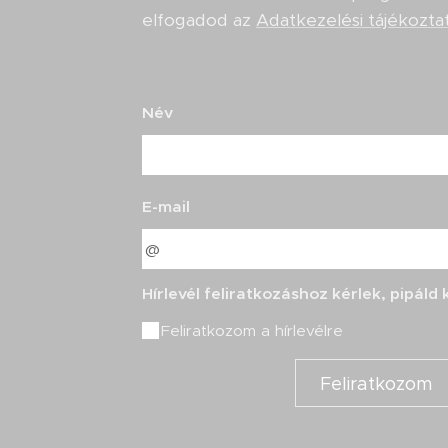
elfogadod az
Adatkezelési tájékozta
Név
E-mail
Hírlevél feliratkozáshoz kérlek, pipáld k
Feliratkozom a hírlevélre
Feliratkozom