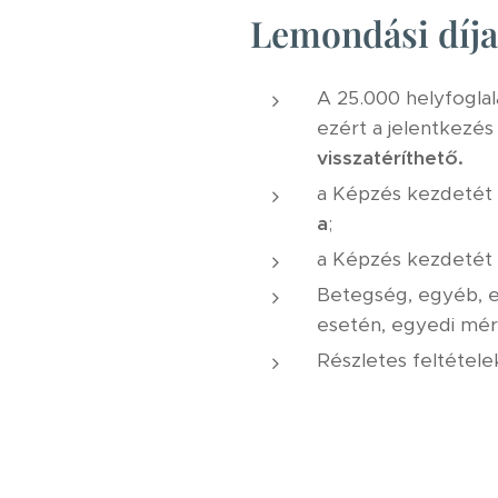
Lemondási díja
A 25.000 helyfoglalá
ezért a jelentkezés 
visszatéríthető.
a Képzés kezdetét m
a
;
a Képzés kezdetét 
Betegség, egyéb, el
esetén, egyedi mérl
Részletes feltételek