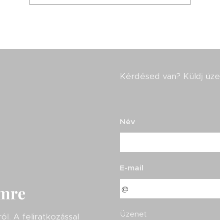
Kérdésed van? Küldj üze
Név
E-mail
emre
Üzenet
l. A feliratkozással