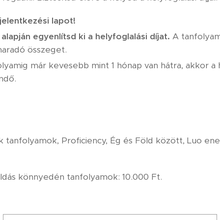
 jelentkezési lapot!
lapján egyenlítsd ki a helyfoglalási díjat.
A tanfolyam
maradó összeget.
lyamig már kevesebb mint 1 hónap van hátra, akkor a h
ndő.
 tanfolyamok, Proficiency, Ég és Föld között, Luo en
oldás könnyedén tanfolyamok: 10.000 Ft.