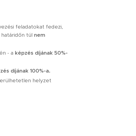
vezési feladatokat fedezi,
 határidőn túl
nem
én - a
képzés díjának 50%-
zés díjának 100%-a.
erülhetetlen helyzet