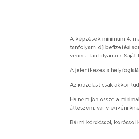
A képzések minimum 4, maxi
tanfolyami díj befizetési 
venni a tanfolyamon. Saját 
A jelentkezés a helyfoglalás
Az igazolást csak akkor tud
Ha nem jön össze a minimáli
átteszem, vagy egyéni kine
Bármi kérdéssel, kéréssel