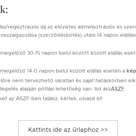
k:
si/regisztrációs díj az előzetes adminisztrációs és szer
visszaigazolása (szerződéskötés) utáni 14 napos elállási
egelőző 30-15 napon belül között közölt elállás eset
megelőző 14-0 napon belül közölt elállás esetén a
kép
őre nem tervezhető váratlan és saját hatáskörben elk
egelés alapján pótlási lehetőség van- lsd ász
ÁSZF
.
et az ÁSZF-ben találsz, kérlek, olvasd el!
Kattints ide az űrlaphoz >>