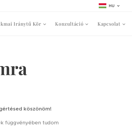
HU
akmai Iránytű Kör
Konzultáció
Kapcsolat
amra
egértésed köszönöm!
lyek függvényében tudom