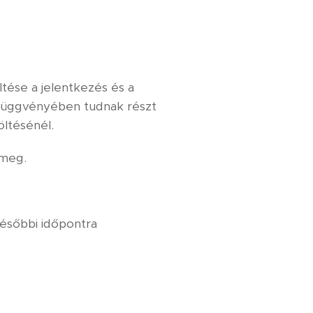
tése a jelentkezés és a
k függvényében tudnak részt
öltésénél.
 meg.
későbbi időpontra