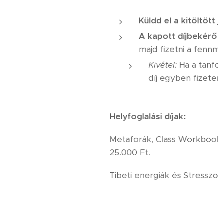
Küldd el a kitöltött
A kapott díjbekérő a
majd fizetni a fenn
Kivétel:
Ha a tanfo
díj egyben fizete
Helyfoglalási díjak:
Metaforák, Class Workbook
25.000 Ft.
Tibeti energiák és Stressz