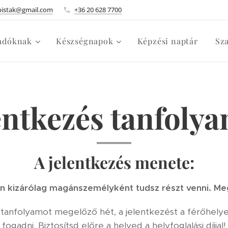
pistak@gmail.com
+36 20 628 7700
adóknak
Készségnapok
Képzési naptár
Sz
entkezés tanfoly
A jelentkezés menete:
n kizárólag magánszemélyként tudsz részt venni. M
 a tanfolyamot megelőző hét, a jelentkezést a férőhe
fogadni. Biztosítsd előre a helyed a helyfoglalási díjjal!