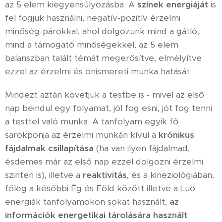
az 5 elem kiegyensúlyozásba. A
színek energiáját
is
fel fogjuk használni, negatív-pozitív érzelmi
minőség-párokkal, ahol dolgozunk mind a gátló,
mind a támogató minőségekkel, az 5 elem
balanszban talált témát megerősítve, elmélyítve
ezzel az érzelmi és önismereti munka hatását.
Mindezt aztán követjük a testbe is - mivel az első
nap beindul egy folyamat, jól fog esni, jót fog tenni
a testtel való munka. A tanfolyam egyik fő
sarokponja az érzelmi munkán kívül a
krónikus
fájdalmak csillapítása
(ha van ilyen fájdalmad,
ésdemes már az első nap ezzel dolgozni érzelmi
szinten is), illetve a
reaktivitás
, és a kineziológiában,
főleg a későbbi Ég és Föld között illetve a Luo
energiák tanfolyamokon sokat használt,
az
információk energetikai tárolására használt