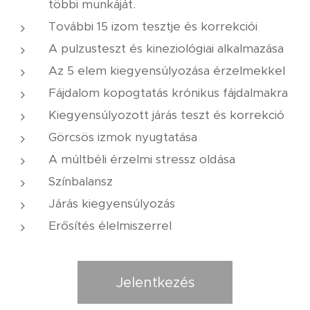
többi munkáját.
További 15 izom tesztje és korrekciói
A pulzusteszt és kineziológiai alkalmazása
Az 5 elem kiegyensúlyozása érzelmekkel
Fájdalom kopogtatás krónikus fájdalmakra
Kiegyensúlyozott járás teszt és korrekció
Görcsös izmok nyugtatása
A múltbéli érzelmi stressz oldása
Színbalansz
Járás kiegyensúlyozás
Erősítés élelmiszerrel
Jelentkezés