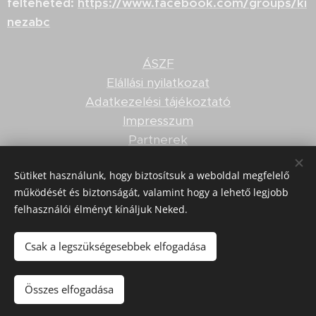
felteheted:
https://www.facebook.com/groups/ki
nezabc
ÁSZF
Elállási nyilatkozat
Adatkezelési tájékoztató
Impresszum
Partnerek
Felnőttképzési nyilvántartási szám: B/2020/001506
Sütiket használunk, hogy biztosítsuk a weboldal megfelelő
működését és biztonságát, valamint hogy a lehető legjobb
© 2019 Pisták Dóra szakosodott kineziológus, Touch
felhasználói élményt kínáljuk Neked.
for Health kineziológia oktató.
Minden jog fenntartva.
Csak a legszükségesebbek elfogadása
Összes elfogadása
Az oldalt a
Webnode
működteti
Sütik