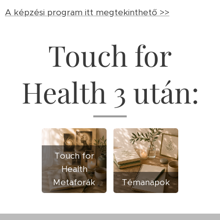
A képzési program itt megtekinthető >>
Touch for
Health 3 után:
Touch for
Health
Metaforák
Témanapok