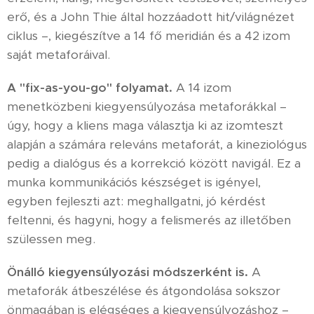
erő, és a John Thie által hozzáadott hit/világnézet
ciklus –, kiegészítve a 14 fő meridián és a 42 izom
saját metaforáival.
A "fix-as-you-go" folyamat.
A 14 izom
menetközbeni kiegyensúlyozása metaforákkal –
úgy, hogy a kliens maga választja ki az izomteszt
alapján a számára releváns metaforát, a kineziológus
pedig a dialógus és a korrekció között navigál. Ez a
munka kommunikációs készséget is igényel,
egyben fejleszti azt: meghallgatni, jó kérdést
feltenni, és hagyni, hogy a felismerés az illetőben
szülessen meg.
Önálló kiegyensúlyozási módszerként is.
A
metaforák átbeszélése és átgondolása sokszor
önmagában is elégséges a kiegyensúlyozáshoz –