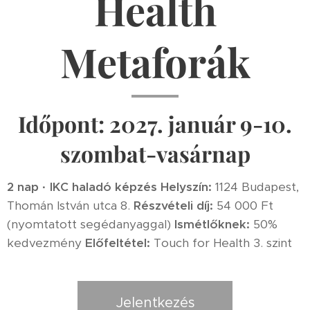
Health
Metaforák
Időpont: 2027. január 9-10.
szombat-vasárnap
2 nap · IKC haladó képzés
Helyszín:
1124 Budapest,
Thomán István utca 8.
Részvételi díj:
54 000 Ft
(nyomtatott segédanyaggal)
Ismétlőknek:
50%
kedvezmény
Előfeltétel:
Touch for Health 3. szint
Jelentkezés