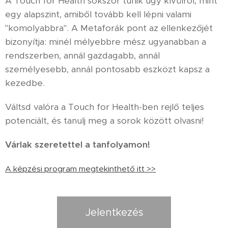
A Touch for Health sokszor tűnik úgy kívülről, mint
egy alapszint, amiből tovább kell lépni valami
"komolyabbra". A Metaforák pont az ellenkezőjét
bizonyítja: minél mélyebbre mész ugyanabban a
rendszerben, annál gazdagabb, annál
személyesebb, annál pontosabb eszközt kapsz a
kezedbe.
Váltsd valóra a Touch for Health-ben rejlő teljes
potenciált, és tanulj meg a sorok között olvasni!
Várlak szeretettel a tanfolyamon!
A képzési program megtekinthető itt >>
Jelentkezés