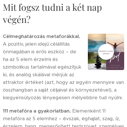
Mit fogsz tudni a két nap
végén?
Célmeghatározás metaforákkal.
A pozitív, jelen idejű célállítás
önmagában is erős eszköz – de
ha az 5 elem érzelmi és
szimbolikus tartalmával egészítjük
ki, és analóg skálával mérjük az
attraktor értéket (azt, hogy az egyén mennyire van
összhangban a saját céljaival és környezetével), a
kiegyensúlyozás lényegesen mélyebbre tud nyúlni.
111 metafóra a gyakorlatban.
Elemenként 11
metafóra az 5 elemhez – évszak, éghajlat, szag, íz,
érzelem, hang, megerősített testszövet, személyes