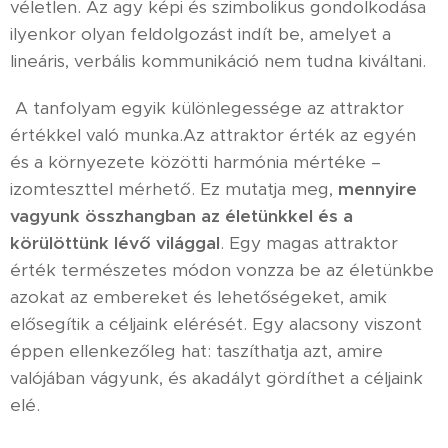
véletlen. Az agy képi és szimbolikus gondolkodása
ilyenkor olyan feldolgozást indít be, amelyet a
lineáris, verbális kommunikáció nem tudna kiváltani.
A tanfolyam egyik különlegessége az attraktor
értékkel való munka.Az attraktor érték az egyén
és a környezete közötti harmónia mértéke –
izomteszttel mérhető. Ez mutatja meg,
mennyire
vagyunk összhangban az életünkkel és a
körülöttünk lévő világgal
. Egy magas attraktor
érték természetes módon vonzza be az életünkbe
azokat az embereket és lehetőségeket, amik
elősegítik a céljaink elérését. Egy alacsony viszont
éppen ellenkezőleg hat: taszíthatja azt, amire
valójában vágyunk, és akadályt gördíthet a céljaink
elé.