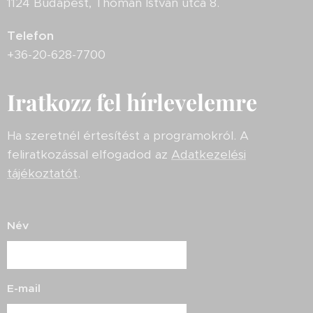
1124 Budapest, Thomán István utca 8.
Telefon
+36-20-628-7700
Iratkozz fel hírlevelemre
Ha szeretnél értesítést a programokról. A
feliratkozással elfogadod az
Adatkezelési
tájékoztatót
.
Név
E-mail