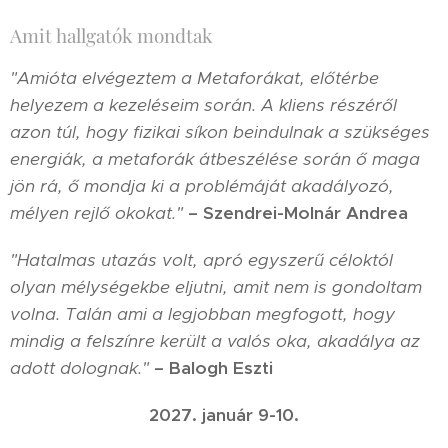
Amit hallgatók mondtak
"Amióta elvégeztem a Metaforákat, előtérbe
helyezem a kezeléseim során. A kliens részéről
azon túl, hogy fizikai síkon beindulnak a szükséges
energiák, a metaforák átbeszélése során ő maga
jön rá, ő mondja ki a problémáját akadályozó,
mélyen rejlő okokat."
– Szendrei-Molnár Andrea
"Hatalmas utazás volt, apró egyszerű céloktól
olyan mélységekbe eljutni, amit nem is gondoltam
volna. Talán ami a legjobban megfogott, hogy
mindig a felszínre került a valós oka, akadálya az
adott dolognak."
– Balogh Eszti
2027. január 9-10.