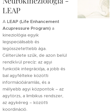
Neurokineziológia -
LEAP
A
LEAP (Life Enhancement
Acupressure Program)
a
kineziológia egyik
legspeciálisabb és
legösszetettebb ága.
Célterülete szűk, de azon belül
rendkívül precíz: az agyi
funkciók integrációja, a jobb és
bal agyfélteke közötti
információáramlás, és a
mélyebb agyi központok – az
agytörzs, a limbikus rendszer,
az agykéreg – közötti
koordináció.