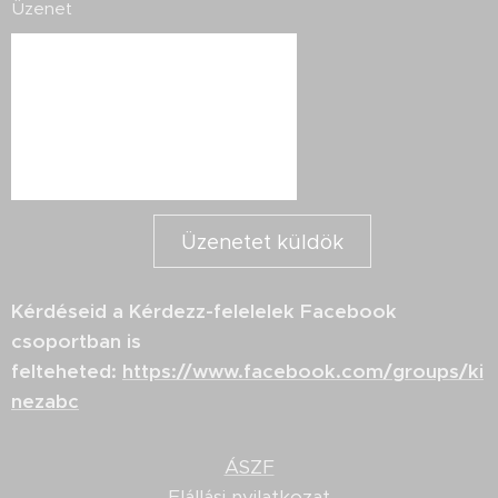
Üzenet
Üzenetet küldök
Kérdéseid a Kérdezz-felelelek Facebook
csoportban is
felteheted:
https://www.facebook.com/groups/ki
nezabc
ÁSZF
Elállási nyilatkozat