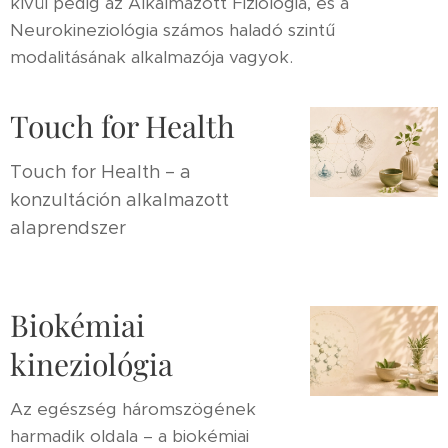
kívül pedig az Alkalmazott Fiziológia, és a
Neurokineziológia számos haladó szintű
modalitásának alkalmazója vagyok.
Touch for Health
Touch for Health – a
konzultáción alkalmazott
alaprendszer
Biokémiai
kineziológia
Az egészség háromszögének
harmadik oldala – a biokémiai