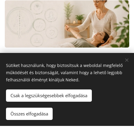
További gyakran ismételt
Sütiket használunk, hogy biztosítsuk a weboldal megfelelő
kérdések:
működését és biztonságát, valamint hogy a lehető legjobb
felhasználói élményt kínáljuk Neked.
Csak a legszükségesebbek elfogadása
1. Milyen hosszú egy alkalom?
Az első alkalom hosszabb, mert részletes
Összes elfogadása
információkat veszek fel és beszélünk meg.
2. Hány alkalomra van szükség?
Utána azonnal bele is kezdünk a kineziológiai
munkába.
Egy folyamat általában 3-5 alkalmas. Mivel