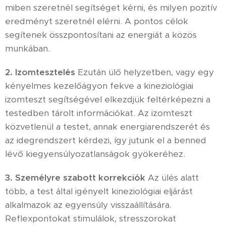
miben szeretnél segítséget kérni, és milyen pozitív
eredményt szeretnél elérni. A pontos célok
segítenek összpontosítani az energiát a közös
munkában.
2. Izomtesztelés
Ezután ülő helyzetben, vagy egy
kényelmes kezelőágyon fekve a kineziológiai
izomteszt segítségével elkezdjük feltérképezni a
testedben tárolt információkat. Az izomteszt
közvetlenül a testet, annak energiarendszerét és
az idegrendszert kérdezi, így jutunk el a benned
lévő kiegyensúlyozatlanságok gyökeréhez.
3. Személyre szabott korrekciók
Az ülés alatt
több, a test által igényelt kineziológiai eljárást
alkalmazok az egyensúly visszaállítására.
Reflexpontokat stimulálok, stresszorokat