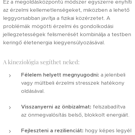
Ez a megoldásközpontú módszer egyszerre enyhíti
az érzelmi kellemetlenségeket, miközben a lehető
leggyorsabban javítja a fizikai közérzetet. A
problémák mögötti érzelmi és gondolkodási
jellegzetességek felismerését kombinálja a testben
keringő életenergia kiegyensúlyozásával.
A kineziológia segíthet neked:
Félelem helyett megnyugodni:
a jelenbeli
vagy múltbeli érzelmi stresszek hatékony
oldásával.
Visszanyerni az önbizalmat:
felszabadítva
az önmegvalósítás belső, blokkolt energiáit.
Fejleszteni a rezilienciát:
hogy képes legyél