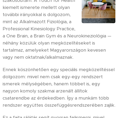
szakosodtam. A Touch for Health
kiemelt ismerete mellett olyan
további irányokkal is dolgozom,
mint az Alkalmazott Fiziológia, a
Professional Kinesiology Practice,
a One Brain, a Brain Gym és a Neurokineziológia —
néhány közülük olyan megközelítéseket is
tartalmaz, amelyeket Magyarországon kevesen
vagy nem oktatnak/alkalmaznak.
Ennek köszönhetően egy speciális megközelítéssel
dolgozom: mivel nem csak egy-egy rendszert
ismerek mélységében, hanem többet is, egy
nagyon komoly szakmai arzenált állítok
csatarendbe az érdekedben. Így a munkám több
rendszer együttes összefüggésrendszerében zajlik.
Ez a fajta rálátás segít gyorsan felismerni, mivel