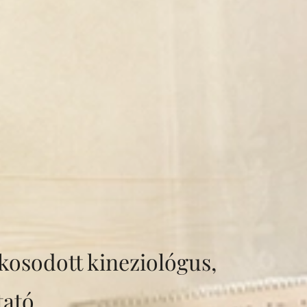
kosodott kineziológus,
tató