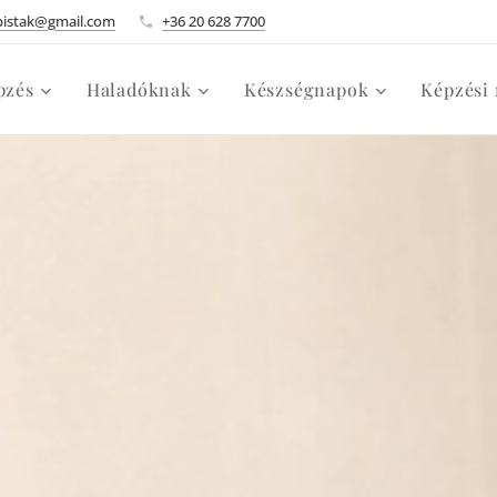
pistak@gmail.com
+36 20 628 7700
pzés
Haladóknak
Készségnapok
Képzési 