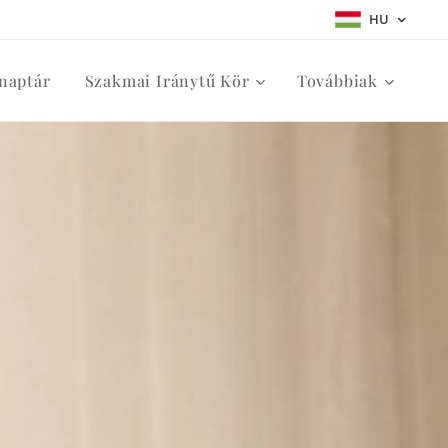
HU
naptár
Szakmai Iránytű Kör
Továbbiak