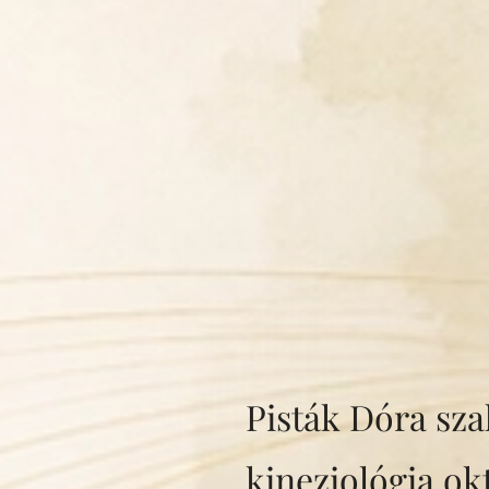
Pisták Dóra sza
kineziológia ok