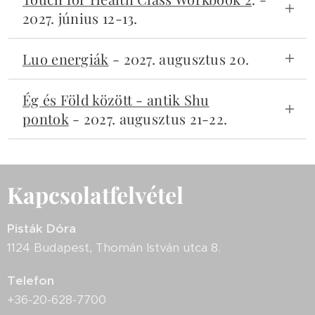
TFH 3-at végzetteknek.
Bővebben >>
2027. június 12-13.
Emelt szintű munka érzelmi témákkal - TFH 4-
Luo energiák
- 2027. augusztus 20.
et végzetteknek.
Bővebben >>
Haladó munka a Luo meridiánok energiájával -
Ég és Föld között - antik Shu
TFH 3-at végzetteknek.
Bővebben >>
pontok
- 2027. augusztus 21-22.
Emelt szintű precíziós munka a meridiánok
védelmi energiájával - TFH 3-at
végzetteknek.
Bővebben >>
Kapcsolatfelvétel
Pisták Dóra
1124 Budapest, Thomán István utca 8.
Telefon
+36-20-628-7700