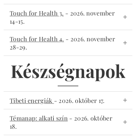
5 elem tan és meridián kerék
Touch for Health 3.
- 2026. november
14-15.
Érzelmek, izomreaktivitások, meridián energiák
Touch for Health 4.
- 2026. november
28-29.
Balanszmélyítés, testmunka
Készségnapok
Tibeti energiák
- 2026. október 17.
Nyolcas energiaáramlások, csakrák és hangok,
Témanap: alkati szín
- 2026. október
rétegek tesztelése. Izomtesztelést
18.
ismerőknek.
Bővebben >>