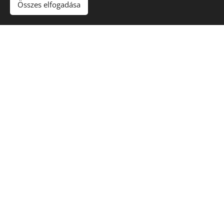
Összes elfogadása
Feliratkozom
Kérdésed van? Küldj üzenetet!
Név
E-mail
Üzenet