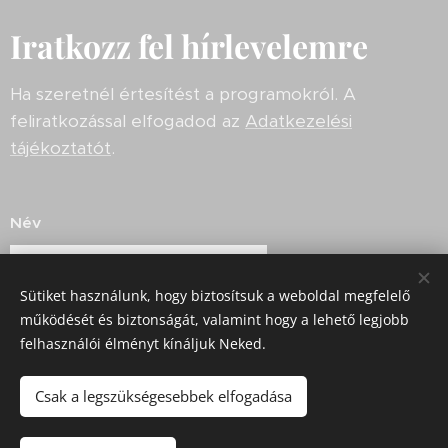
Iratkozz fel hírlevelemre
Ha szeretnél értesítést a programokról. A
feliratkozással elfogadod az
Adatkezelési
tájékoztatót
.
Név
Sütiket használunk, hogy biztosítsuk a weboldal megfelelő
E-mail
működését és biztonságát, valamint hogy a lehető legjobb
felhasználói élményt kínáljuk Neked.
Hírlevél feliratkozáshoz kérlek, pipáld ki:
Csak a legszükségesebbek elfogadása
Feliratkozom a hírlevélre