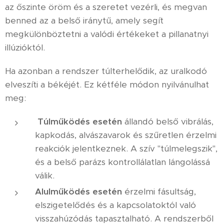
az őszinte öröm és a szeretet vezérli, és megvan
benned az a belső iránytű, amely segít
megkülönböztetni a valódi értékeket a pillanatnyi
illúzióktól.
Ha azonban a rendszer túlterhelődik, az uralkodó
elveszíti a békéjét. Ez kétféle módon nyilvánulhat
meg:
Túlműködés esetén
állandó belső vibrálás,
kapkodás, alvászavarok és szűretlen érzelmi
reakciók jelentkeznek. A szív "túlmelegszik",
és a belső parázs kontrollálatlan lángolássá
válik.
Alulműködés esetén
érzelmi fásultság,
elszigetelődés és a kapcsolatoktól való
visszahúzódás tapasztalható. A rendszerből