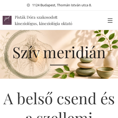
1124 Budapest, Thomán István utca 8.
Pisták Dóra szakosodott
kineziológus, kineziológia oktató
Szív meridián
A belső csend és
a szellemi