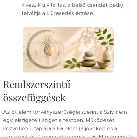
kiveszik a vitalitás, a belső csendet pedig
felváltja a kiüresedés érzése.
Rendszerszintű
összefüggések
Az öt elem törvényszerűségei szerint a Szív nem
egy elszigetelt sziget a testben. Működését
közvetlenül táplálja a Fa elem (a jövőkép és a
tervezés), és ő maga ad energiát a Föld elemnek (a