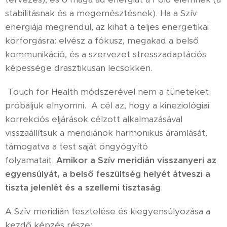
stabilitásnak és a megemésztésnek). Ha a Szív
energiája megrendül, az kihat a teljes energetikai
körforgásra: elvész a fókusz, megakad a belső
kommunikáció, és a szervezet stresszadaptációs
képessége drasztikusan lecsökken.
Touch for Health módszerével nem a tüneteket
próbáljuk elnyomni. A cél az, hogy a kineziológiai
korrekciós eljárások célzott alkalmazásával
visszaállítsuk a meridiánok harmonikus áramlását,
támogatva a test saját öngyógyító
folyamatait.
Amikor a Szív meridián visszanyeri az
egyensúlyát, a belső feszültség helyét átveszi a
tiszta jelenlét és a szellemi tisztaság
.
A Szív meridián tesztelése és kiegyensúlyozása a
kezdő képzés része: