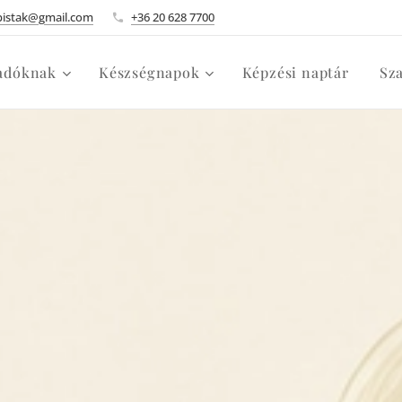
pistak@gmail.com
+36 20 628 7700
adóknak
Készségnapok
Képzési naptár
Sz