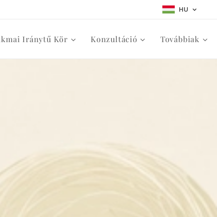
HU
akmai Iránytű Kör
Konzultáció
Továbbiak