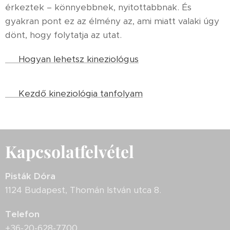
érkeztek – könnyebbnek, nyitottabbnak. És
gyakran pont ez az élmény az, ami miatt valaki úgy
dönt, hogy folytatja az utat.
👉 Hogyan lehetsz kineziológus
👉 Kezdő kineziológia tanfolyam
Kapcsolatfelvétel
Pisták Dóra
1124 Budapest, Thomán István utca 8.
Telefon
+36-20-628-7700