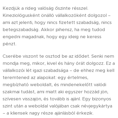
Kezdjük a rideg valóság őszinte résszel.
Kineziológusként önálló vállalkozóként dolgozol –
ami azt jelenti, hogy nincs fizetett szabadság, nincs
betegszabadság. Akkor pihensz, ha meg tudod
engedni magadnak, hogy egy ideig ne keress
pénzt.
Cserébe viszont te osztod be az idődet. Senki nem
mondja meg, mikor, kivel és hány órát dolgozz. Ez a
vállalkozói lét igazi szabadsága – de ehhez meg kell
teremtened az alapokat: egy értelmes,
megbízható weboldalt, és mindenekelőtt valódi
szakmai tudást, ami miatt aki egyszer hozzád jön,
szívesen visszajön, és tovább is ajánl. Egy bizonyos
szint után a weboldal valójában csak névjegykártya
– a kliensek nagy része ajánlásból érkezik.