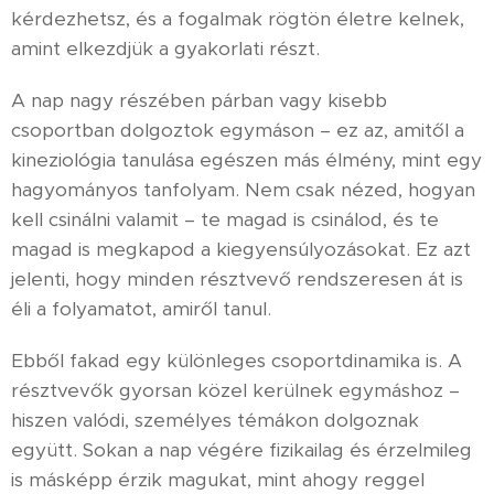
kérdezhetsz, és a fogalmak rögtön életre kelnek,
amint elkezdjük a gyakorlati részt.
A nap nagy részében párban vagy kisebb
csoportban dolgoztok egymáson – ez az, amitől a
kineziológia tanulása egészen más élmény, mint egy
hagyományos tanfolyam. Nem csak nézed, hogyan
kell csinálni valamit – te magad is csinálod, és te
magad is megkapod a kiegyensúlyozásokat. Ez azt
jelenti, hogy minden résztvevő rendszeresen át is
éli a folyamatot, amiről tanul.
Ebből fakad egy különleges csoportdinamika is. A
résztvevők gyorsan közel kerülnek egymáshoz –
hiszen valódi, személyes témákon dolgoznak
együtt. Sokan a nap végére fizikailag és érzelmileg
is másképp érzik magukat, mint ahogy reggel