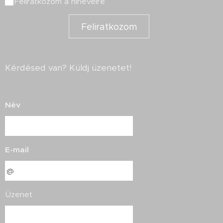
Feliratkozom a hírlevélre
Feliratkozom
Kérdésed van? Küldj üzenetet!
Név
E-mail
Üzenet