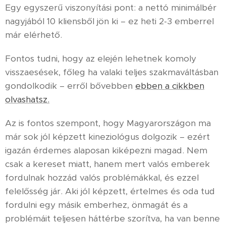
Egy egyszerű viszonyítási pont: a nettó minimálbér
nagyjából 10 kliensből jön ki – ez heti 2-3 emberrel
már elérhető.
Fontos tudni, hogy az elején lehetnek komoly
visszaesések, főleg ha valaki teljes szakmaváltásban
gondolkodik – erről bővebben
ebben a cikkben
olvashatsz.
Az is fontos szempont, hogy Magyarországon ma
már sok jól képzett kineziológus dolgozik – ezért
igazán érdemes alaposan kiképezni magad. Nem
csak a kereset miatt, hanem mert valós emberek
fordulnak hozzád valós problémákkal, és ezzel
felelősség jár. Aki jól képzett, értelmes és oda tud
fordulni egy másik emberhez, önmagát és a
problémáit teljesen háttérbe szorítva, ha van benne