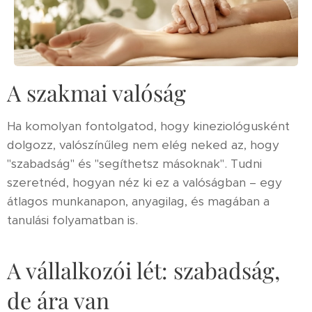
A szakmai valóság
Ha komolyan fontolgatod, hogy kineziológusként
dolgozz, valószínűleg nem elég neked az, hogy
"szabadság" és "segíthetsz másoknak". Tudni
szeretnéd, hogyan néz ki ez a valóságban – egy
átlagos munkanapon, anyagilag, és magában a
tanulási folyamatban is.
A vállalkozói lét: szabadság,
de ára van