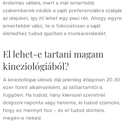
érdemes vállalni, mert a már ismertebb
szakemberek inkább a saját preferenciáikra szabják
az idejüket, így itt lehet egy piaci rés. Ahogy egyre
ismertebbé válsz, te is fokozatosan a saját
életedhez tudod igazítani a munkarendedet.
El lehet-e tartani magam
kineziológiából?
A kineziológiai ülések díja jelenleg átlagosan 20-30
ezer forint alkalmanként, az időtartamtól is
függően. Ha tudod, hány klienssel szeretnél
dolgozni naponta vagy hetente, ki tudod számolni,
hogy ez mennyit hoz – és el tudod dönteni,
megéri-e neked.