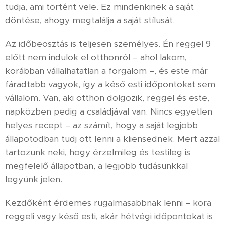
tudja, ami történt vele. Ez mindenkinek a saját
döntése, ahogy megtalálja a saját stílusát.
Az időbeosztás is teljesen személyes. Én reggel 9
előtt nem indulok el otthonról – ahol lakom,
korábban vállalhatatlan a forgalom –, és este már
fáradtabb vagyok, így a késő esti időpontokat sem
vállalom. Van, aki otthon dolgozik, reggel és este,
napközben pedig a családjával van. Nincs egyetlen
helyes recept – az számít, hogy a saját legjobb
állapotodban tudj ott lenni a kliensednek. Mert azzal
tartozunk neki, hogy érzelmileg és testileg is
megfelelő állapotban, a legjobb tudásunkkal
legyünk jelen.
Kezdőként érdemes rugalmasabbnak lenni – kora
reggeli vagy késő esti, akár hétvégi időpontokat is