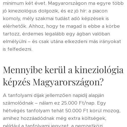
minimum két évet. Magyarországon ma egyre több
jó kineziológus dolgozik, és ez jó hír: a piacon
komoly, mély szakmai tudást adó képzések is
elérhetők. Ahhoz, hogy te magad is ebbe a körbe
tartozz, érdemes legalább egy ágban valóban
elmélyülni – és csak utána elkezdeni más irányokat
is felfedezni.
Mennyibe kerül a kineziológia
képzés Magyarországon?
A tanfolyami díjak jellemzően napidíj alapján
számolódnak – nálam ez 25.000 Ft/nap. Egy
hétvégés tanfolyam tehát 50.000 Ft körül mozog,
amihez hozzáadódnak még extra költségek,
például a tanfolyami jegyzet, a nemzetközi