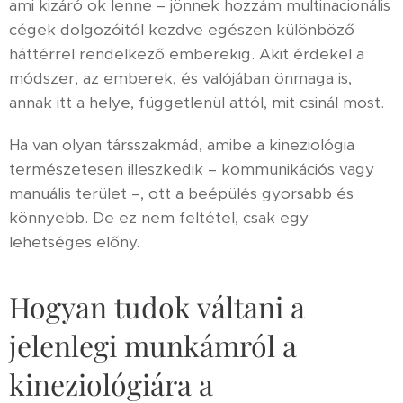
ami kizáró ok lenne – jönnek hozzám multinacionális
cégek dolgozóitól kezdve egészen különböző
háttérrel rendelkező emberekig. Akit érdekel a
módszer, az emberek, és valójában önmaga is,
annak itt a helye, függetlenül attól, mit csinál most.
Ha van olyan társszakmád, amibe a kineziológia
természetesen illeszkedik – kommunikációs vagy
manuális terület –, ott a beépülés gyorsabb és
könnyebb. De ez nem feltétel, csak egy
lehetséges előny.
Hogyan tudok váltani a
jelenlegi munkámról a
kineziológiára a