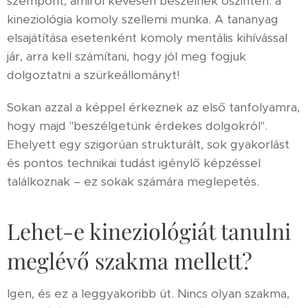
szempont, amiről kevesen beszélnek őszintén: a
kineziológia komoly szellemi munka. A tananyag
elsajátítása esetenként komoly mentális kihívással
jár, arra kell számítani, hogy jól meg fogjuk
dolgoztatni a szürkeállományt!
Sokan azzal a képpel érkeznek az első tanfolyamra,
hogy majd "beszélgetünk érdekes dolgokról".
Ehelyett egy szigorúan strukturált, sok gyakorlást
és pontos technikai tudást igénylő képzéssel
találkoznak – ez sokak számára meglepetés.
Lehet-e kineziológiát tanulni
meglévő szakma mellett?
Igen, és ez a leggyakoribb út. Nincs olyan szakma,