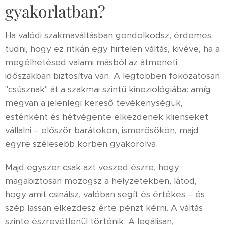
gyakorlatban?
Ha valódi szakmaváltásban gondolkodsz, érdemes
tudni, hogy ez ritkán egy hirtelen váltás, kivéve, ha a
megélhetésed valami másból az átmeneti
időszakban biztosítva van. A legtöbben fokozatosan
"csúsznak" át a szakmai szintű kineziológiába: amíg
megvan a jelenlegi kereső tevékenységük,
esténként és hétvégente elkezdenek klienseket
vállalni – először barátokon, ismerősökön, majd
egyre szélesebb körben gyakorolva.
Majd egyszer csak azt veszed észre, hogy
magabiztosan mozogsz a helyzetekben, látod,
hogy amit csinálsz, valóban segít és értékes – és
szép lassan elkezdesz érte pénzt kérni. A váltás
szinte észrevétlenül történik. A legálisan,