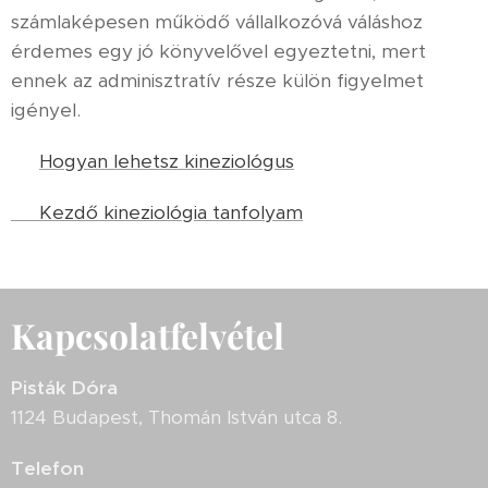
számlaképesen működő vállalkozóvá váláshoz
érdemes egy jó könyvelővel egyeztetni, mert
ennek az adminisztratív része külön figyelmet
igényel.
👉
Hogyan lehetsz kineziológus
👉 Kezdő kineziológia tanfolyam
Kapcsolatfelvétel
Pisták Dóra
1124 Budapest, Thomán István utca 8.
Telefon