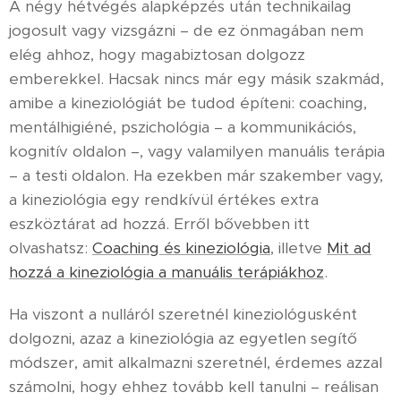
A négy hétvégés alapképzés után technikailag
jogosult vagy vizsgázni – de ez önmagában nem
elég ahhoz, hogy magabiztosan dolgozz
emberekkel. Hacsak nincs már egy másik szakmád,
amibe a kineziológiát be tudod építeni: coaching,
mentálhigiéné, pszichológia – a kommunikációs,
kognitív oldalon –, vagy valamilyen manuális terápia
– a testi oldalon. Ha ezekben már szakember vagy,
a kineziológia egy rendkívül értékes extra
eszköztárat ad hozzá. Erről bővebben itt
olvashatsz:
Coaching és kineziológia
, illetve
Mit ad
hozzá a kineziológia a manuális terápiákhoz
.
Ha viszont a nulláról szeretnél kineziológusként
dolgozni, azaz a kineziológia az egyetlen segítő
módszer, amit alkalmazni szeretnél, érdemes azzal
számolni, hogy ehhez tovább kell tanulni – reálisan