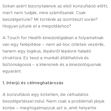
Sokan azért bizonytalanok az első konzultáció előtt,
mert nem tudják, mire számítsanak. Csak
beszélgetünk? Mi történik az izomteszt során?
Hogyan jutunk el a megoldáshoz?
A Touch for Health kineziológiában a folyamatnak
van egy felépítése – nem ad-hoc ötletek vezérlik,
hanem egy logikus, lépésről lépésre haladó
struktúra. Ez teszi a munkát átláthatóvá és
biztonságossá – a kliensnek és a kineziológusnak
egyaránt.
1. Interjú és célmeghatározás
A konzultáció egy kötetlen, de céltudatos
beszélgetéssel indul. Nem csak a problémát járjuk
körbe – megfogalmazzuk azt is, amit helyette