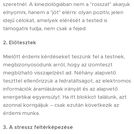
szeretnél. A kineziológiában nem a "rosszat" akarjuk
elnyomni, hanem a "jót" elérni: olyan pozitív, jelen
idejű célokat, amelyek elérését a tested is
támogatni tudja, nem csak a fejed.
2. Előtesztek
Mielőtt érdemi kérdéseket teszünk fel a testnek,
megbizonyosodunk arról, hogy az izomteszt
megbízható visszajelzést ad. Néhány alapvető
teszttel ellenőrizzük a hidratáltságot, az elektromos
információk áramlásának irányát és az alapvető
energetikai egyensúlyt. Ha itt blokkot találunk, azt
azonnal korrigáljuk – csak ezután következik az
érdemi munka.
3. A stressz feltérképezése