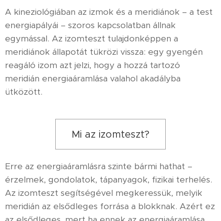
A kineziológiában az izmok és a meridiánok – a test
energiapályái – szoros kapcsolatban állnak
egymással. Az izomteszt tulajdonképpen a
meridiánok állapotát tükrözi vissza: egy gyengén
reagáló izom azt jelzi, hogy a hozzá tartozó
meridián energiaáramlása valahol akadályba
ütközött.
Mi az izomteszt?
Erre az energiaáramlásra szinte bármi hathat –
érzelmek, gondolatok, tápanyagok, fizikai terhelés.
Az izomteszt segítségével megkeressük, melyik
meridián az elsődleges forrása a blokknak. Azért ez
az elsődleges, mert ha ennek az energiaáramlása