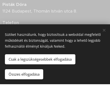
Pisták Dóra
1124 Budapest, Thomán István utca 8.
Telefon
+36-20-628-7700
Sütiket használunk, hogy biztosítsuk a weboldal megfelelő
működését és biztonságát, valamint hogy a lehető legjobb
Iratkozz fel hírlevelemre
felhasználói élményt kínáljuk Neked.
Ha szeretnél értesítést a programokról. A
Csak a legszükségesebbek elfogadása
feliratkozással elfogadod az
Adatkezelési
tájékoztatót
.
Összes elfogadása
Név