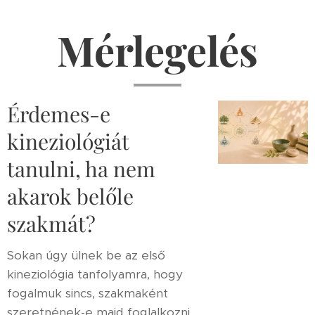
Mérlegelés
Érdemes-e
kineziológiát
tanulni, ha nem
akarok belőle
szakmát?
Sokan úgy ülnek be az első
kineziológia tanfolyamra, hogy
fogalmuk sincs, szakmaként
szeretnének-e majd foglalkozni