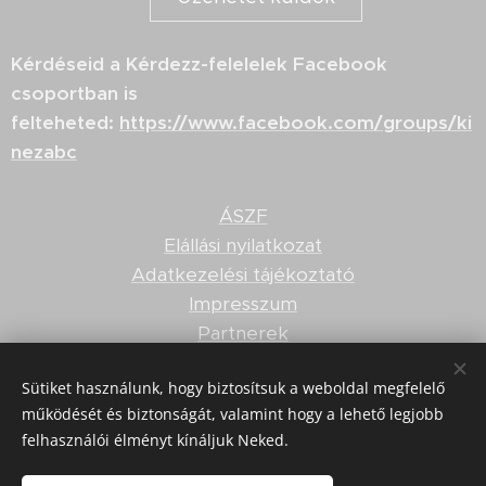
Kérdéseid a Kérdezz-felelelek Facebook
csoportban is
felteheted:
https://www.facebook.com/groups/ki
nezabc
ÁSZF
Elállási nyilatkozat
Adatkezelési tájékoztató
Impresszum
Partnerek
Felnőttképzési nyilvántartási szám: B/2020/001506
Sütiket használunk, hogy biztosítsuk a weboldal megfelelő
működését és biztonságát, valamint hogy a lehető legjobb
© 2019 Pisták Dóra szakosodott kineziológus, Touch
felhasználói élményt kínáljuk Neked.
for Health kineziológia oktató.