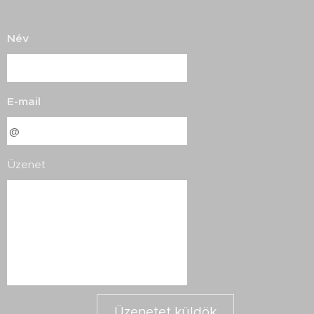
Név
E-mail
Üzenet
Üzenetet küldök