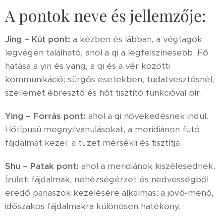
A pontok neve és jellemzője:
Jing – Kút pont:
a kézben és lábban, a végtagok
legvégén található, ahol a qi a legfelszínesebb. Fő
hatása a yin és yang, a qi és a vér közötti
kommunikáció; sürgős esetekben, tudatvesztésnél,
szellemet ébresztő és hőt tisztító funkcióval bír.
Ying – Forrás pont:
ahol a qi növekedésnek indul.
Hőtípusú megnyilvánulásokat, a meridiánon futó
fájdalmat kezel; a tüzet mérsékli és tisztítja.
Shu – Patak pont:
ahol a meridiánok kiszélesednek.
Ízületi fájdalmak, nehézségérzet és nedvességből
eredő panaszok kezelésére alkalmas; a jövő-menő,
időszakos fájdalmakra különösen hatékony.