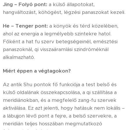
Jing – Folyó pont:
a külső állapotokat,
hangváltozást, köhögést, légzési panaszokat kezeli.
He – Tenger pont:
a könyök és térd közelében,
ahol az energia a legmélyebb szintekre hatol.
Főként a hat fu szerv betegségeinél, emésztési
panaszoknál, qi visszaáramlási szindróméknál
alkalmazható.
Miért éppen a végtagokon?
Az antik Shu pontok fő funkciója a test belső és
külső oldalának összekapcsolása, a qi szállítása a
meridiánokban, és a megfelelő zang-fu szervek
aktiválása. Ez azt jelenti, hogy hatásuk nem lokális –
a lábujjon lévő pont a fejre, a belső szervekre, a
meridián teljes hosszában megmutatkozó