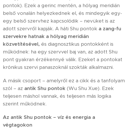
pontok). Ezek a gerinc mentén, a hólyag meridián
belső vonalán helyezkednek el, és mindegyik egy-
egy belső szervhez kapcsolódik – nevüket is az
adott szervről kapják. A háti Shu pontok
a zang-fu
szervekre hatnak a hólyag meridián
közvetítésével,
és diagnosztikus pontokként is
működnek: ha egy szervvel baj van, az adott Shu
pont gyakran érzékennyé válik. Ezeket a pontokat
krónikus szervi panaszoknál szokták alkalmazni.
A másik csoport – amelyről ez a cikk és a tanfolyam
szól – az
antik Shu pontok
(Wu Shu Xue). Ezek
teljesen máshol vannak, és teljesen más logika
szerint működnek.
Az antik Shu pontok – víz és energia a
végtagokon