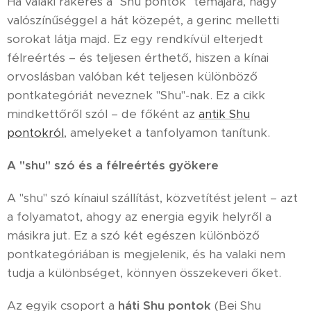
Ha valaki rákeres a "Shu pontok" témájára, nagy
valószínűséggel a hát közepét, a gerinc melletti
sorokat látja majd. Ez egy rendkívül elterjedt
félreértés – és teljesen érthető, hiszen a kínai
orvoslásban valóban két teljesen különböző
pontkategóriát neveznek "Shu"-nak. Ez a cikk
mindkettőről szól – de főként az
antik Shu
pontokról
, amelyeket a tanfolyamon tanítunk.
A "shu" szó és a félreértés gyökere
A "shu" szó kínaiul szállítást, közvetítést jelent – azt
a folyamatot, ahogy az energia egyik helyről a
másikra jut. Ez a szó két egészen különböző
pontkategóriában is megjelenik, és ha valaki nem
tudja a különbséget, könnyen összekeveri őket.
Az egyik csoport a
háti Shu pontok
(Bei Shu