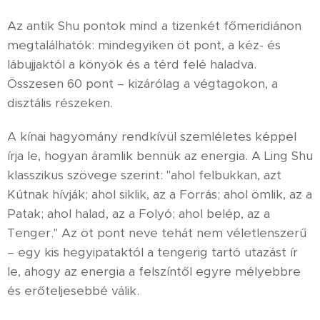
Az antik Shu pontok mind a tizenkét főmeridiánon
megtalálhatók: mindegyiken öt pont, a kéz- és
lábujjaktól a könyök és a térd felé haladva.
Összesen 60 pont – kizárólag a végtagokon, a
disztális részeken.
A kínai hagyomány rendkívül szemléletes képpel
írja le, hogyan áramlik bennük az energia. A Ling Shu
klasszikus szövege szerint: "ahol felbukkan, azt
Kútnak hívják; ahol siklik, az a Forrás; ahol ömlik, az a
Patak; ahol halad, az a Folyó; ahol belép, az a
Tenger." Az öt pont neve tehát nem véletlenszerű
– egy kis hegyipataktól a tengerig tartó utazást ír
le, ahogy az energia a felszíntől egyre mélyebbre
és erőteljesebbé válik.