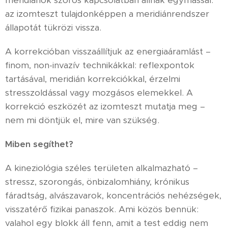
meridiánok szoros kapcsolatban állnak egymással:
az izomteszt tulajdonképpen a meridiánrendszer
állapotát tükrözi vissza.
A korrekcióban visszaállítjuk az energiaáramlást –
finom, non-invazív technikákkal: reflexpontok
tartásával, meridián korrekciókkal, érzelmi
stresszoldással vagy mozgásos elemekkel. A
korrekció eszközét az izomteszt mutatja meg –
nem mi döntjük el, mire van szükség.
Miben segíthet?
A kineziológia széles területen alkalmazható –
stressz, szorongás, önbizalomhiány, krónikus
fáradtság, alvászavarok, koncentrációs nehézségek,
visszatérő fizikai panaszok. Ami közös bennük:
valahol egy blokk áll fenn, amit a test eddig nem