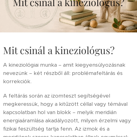
Mit csinál a kineziológus?
Mit csinál a kineziológus?
A kineziológiai munka – amit kiegyensúlyozásnak
nevezünk – két részből áll: problémafeltárás és
korrekciók.
A feltárás során az izomteszt segítségével
megkeressük, hogy a kitűzött céllal vagy témával
kapcsolatban hol van blokk – melyik meridián
energiaáramlása akadályozott, milyen érzelmi vagy
fizikai feszültség tartja fenn. Az izmok és a