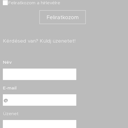
Feliratkozom a hírlevélre
Feliratkozom
Kérdésed van? Küldj üzenetet!
Név
E-mail
Üzenet