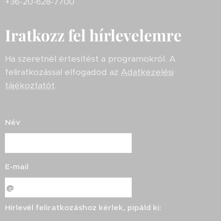
+36-20-628-7700
Iratkozz fel hírlevelemre
Ha szeretnél értesítést a programokról. A
feliratkozással elfogadod az
Adatkezelési
tájékoztatót
.
Név
E-mail
Hírlevél feliratkozáshoz kérlek, pipáld ki: