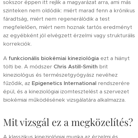
sokszor éppen itt rejlik a magyarázat arra, ami más
szinteken nem oldódik: miért marad fenn a krónikus
fáradtság, miért nem regenerálódik a test
megfelelően, miért nem hoznak tartós eredményt
az egyébként jól elvégzett érzelmi vagy strukturális
korrekciók.
A
funkcionális biokémiai kineziológia
ezt a hiányt
tölti be. A módszer
Chris Astill-Smith
brit
kineziológus és természetgyógyász nevéhez
fűződik, az
Epigenetics International
rendszerére
épül, és a kineziológiai izomtesztelést a szervezet
biokémiai működésének vizsgálatára alkalmazza.
Mit vizsgál ez a megközelítés?
A klasszikus kineziológiai munka az érzelmi és