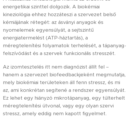
energetikai szinttel dolgozik. A biokémiai
kineziológia ehhez hozzáteszi a szervezet belső
kémiájának rétegét: az ásványi anyagok és
nyomelemek egyensúlyát, a sejtszintű
energiatermelést (ATP-háztartás), a
méregtelenítési folyamatok terhelését, a tápanyag-
felszívódást és a szervek funkcionális stresszét.
Az izomtesztelés itt nem diagnózist állít fel –
hanem a szervezet biofeedbackjeként megmutatja,
mely biokémiai területeken áll fenn stressz, és mi
az, ami konkrétan segítené a rendszer egyensúlyát.
Ez lehet egy hiányzó mikrotápanyag, egy túlterhelt
méregtelenítési útvonal, vagy egy olyan szervi
stressz, amely eddig nem kapott figyelmet.