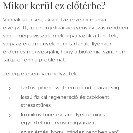
Mikor kerül ez előtérbe?
Vannak kliensek, akiknél az érzelmi munka
elvégzett, az energetikai kiegyensúlyozás rendben
van – mégis visszatérnek ugyanazok a tünetek,
vagy az eredmények nem tartanak. Ilyenkor
érdemes megvizsgálni, hogy a biokémiai szint nem
tartja-e fenn a problémát.
Jellegzetesen ilyen helyzetek:
tartós, pihenéssel sem oldódó fáradtság
lassú fizikai regeneráció és csökkent
stressztűrés
krónikus tünetek, amelyekre nincs
egyértelmű orvosi magyarázat
az az érzés, hogy "minden rendben van",