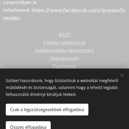
csoportban is
felteheted:
https://www.facebook.com/groups/ki
nezabc
ÁSZF
Elállási nyilatkozat
Adatkezelési tájékoztató
Impresszum
Partnerek
Felnőttképzési nyilvántartási szám: B/2020/001506
Sütiket használunk, hogy biztosítsuk a weboldal megfelelő
működését és biztonságát, valamint hogy a lehető legjobb
© 2019 Pisták Dóra szakosodott kineziológus, Touch
felhasználói élményt kínáljuk Neked.
for Health kineziológia oktató.
Minden jog fenntartva.
Csak a legszükségesebbek elfogadása
Összes elfogadása