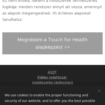
Ez nem kritika, hanem a módszerek természetes
logikája: minden rendszer annyit ad vissza, amennyit
az alapok megengednek. Itt értékes alapokat
tanulhatsz:
Megnézem a Touch for Health
alapképzést >>
ÁSZF
Elállási nyilatkozat
Adatkezelési tájékoztató
Kapcsolat
Impresszum
We use cookies to enable the proper functioning and
Felnőttképzési nyilvántartási szám: B/2020/001506
security of our website, and to offer you the best possible
© 2019 Pisták Dóra szakosodott kineziológus, Touch for