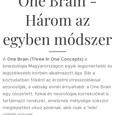
One Brain -
Három az
egyben módszer
A
One Brain (Three In One Concepts)
a
kineziológia Magyarországon egyik legismertebb és
legszélesebb körben alkalmazott ága. Bár a
köztudatban főként az érzelmi stresszoldással
azonosítják, a valóság ennél árnyaltabb: a One Brain
egy összetett, fizikai és neurológiai korrekciókat is
tartalmazó rendszer, amelynek mélysége sokszor
meglepetést okoz azoknak, akik csak a "lelki"
oldalát ismerik.