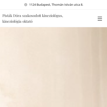
1124 Budapest, Thomán István utca 8.
Pisták Dóra szakosodott kineziológus,
kineziológia oktató